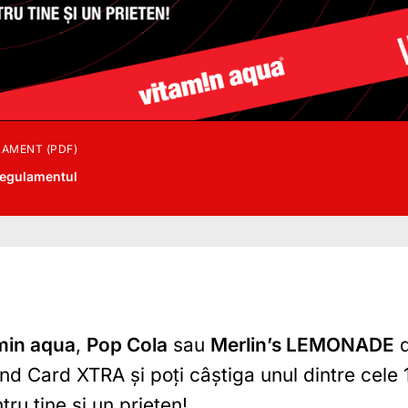
AMENT (PDF)
regulamentul
min aqua
,
Pop Cola
sau
Merlin’s LEMONADE
d
and Card XTRA și poți câștiga unul dintre cele 
ru tine și un prieten!