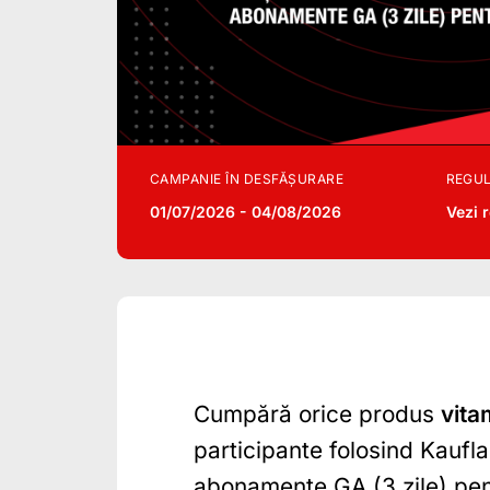
CAMPANIE ÎN DESFĂȘURARE
REGUL
01/07/2026 - 04/08/2026
Vezi 
Cumpără orice produs
vita
participante folosind Kaufl
abonamente GA (3 zile) pent