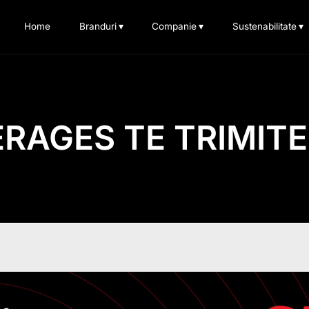
Home
Branduri
▾
Companie
▾
Sustenabilitate
▾
RAGES TE TRIMITE