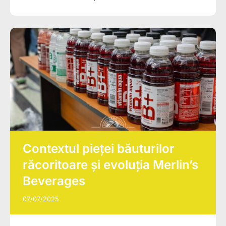
Contextul pieței băuturilor
răcoritoare și evoluția Merlin’s
Beverages
07/07/2025