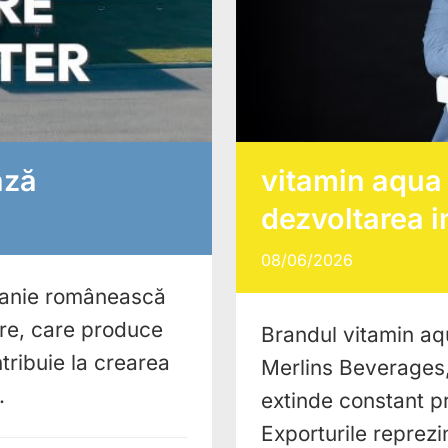
ază
vitamin aqua 
dezvoltarea i
08/06/2026
panie românească
oare, care produce
Brandul vitamin aqu
tribuie la crearea
Merlins Beverages
.
extinde constant p
Exporturile reprez