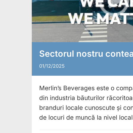
Sectorul nostru conte
01/12/2025
Merlin’s Beverages este o com
din industria băuturilor răcorit
branduri locale cunoscute și con
de locuri de muncă la nivel local