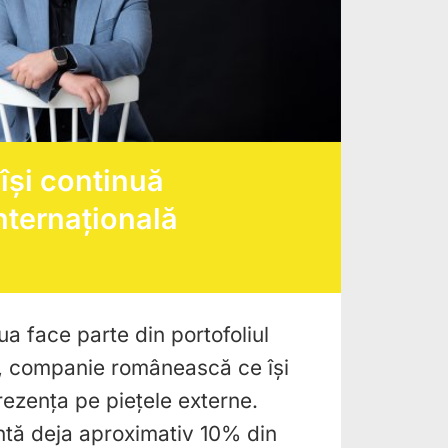
își continuă
nternațională
a face parte din portofoliul
, companie românească ce își
rezența pe piețele externe.
intă deja aproximativ 10% din