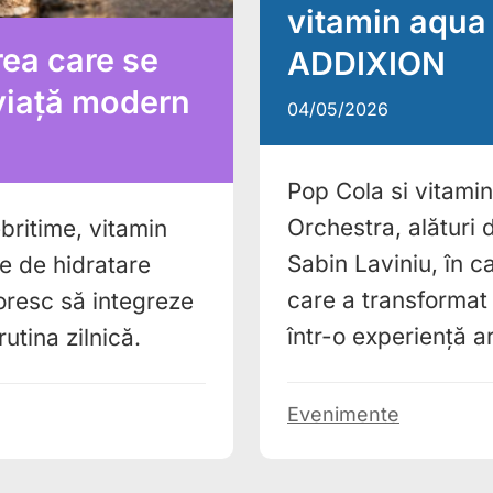
vitamin aqua
rea care se
ADDIXION
 viață modern
04/05/2026
Pop Cola si vitami
Orchestra, alături 
britime, vitamin
Sabin Laviniu, în 
e de hidratare
care a transformat 
oresc să integreze
într-o experiență a
rutina zilnică.
Evenimente