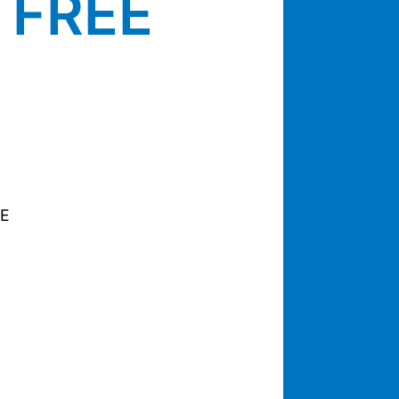
l FREE
TE