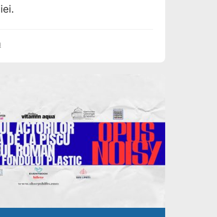
ei.
ă