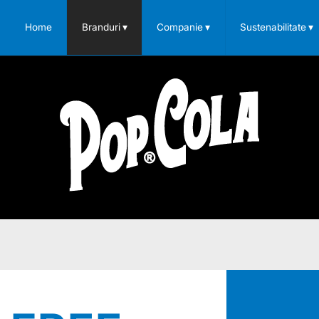
Home
Branduri
▾
Companie
▾
Sustenabilitate
▾