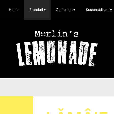
Home
Branduri
▾
Companie
▾
Sustenabilitate
▾