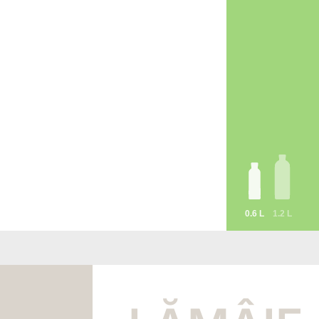
0.6 L
1.2 L